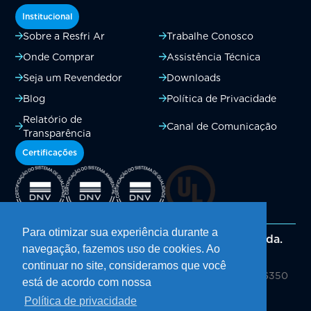
Institucional
Sobre a Resfri Ar
Trabalhe Conosco
Onde Comprar
Assistência Técnica
Seja um Revendedor
Downloads
Blog
Política de Privacidade
Relatório de
Canal de Comunicação
Transparência
Certificações
Para otimizar sua experiência durante a
Resfri Ar Climatizadores e Equipamentos Ltda.
navegação, fazemos uso de cookies. Ao
CNPJ: 01.986.608/0001-08
continuar no site, consideramos que você
Av. Presidente Juscelino Kubitschek de Oliveira, Nº 6350
está de acordo com nossa
Bairro Vêneto, Vacaria/RS
Política de privacidade
CEP: 95210-250